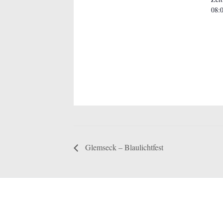
08:0
Glemseck – Blaulichtfest