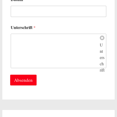
Unterschrift
*
U
nt
ers
ch
rift
lös
Absenden
ch
en