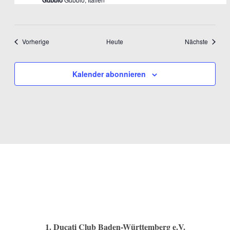
Gubbio
Veranstaltungen
Veranst
Vorherige
Heute
Nächste
Kalender abonnieren
1. Ducati Club Baden-Württemberg e.V.