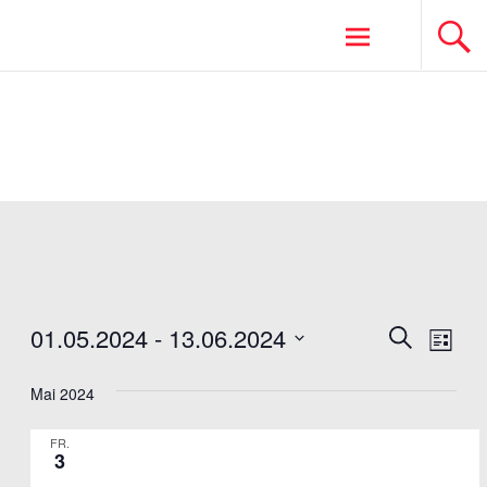
Zum
Inhalt
springen
01.05.2024
 - 
13.06.2024
Verans
Ver
Suche
Liste
Datum
Ans
Suche
wählen.
Mai 2024
Nav
und
Ansicht
FR.
3
Navigat