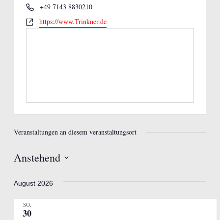
Telefon
+49 7143 8830210
Webseite
https://www.Trinkner.de
Veranstaltungen an diesem veranstaltungsort
Anstehend
Datum
wählen.
August 2026
SO.
30