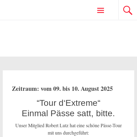
Zum
Inhalt
springen
09.-10.08.25 Tour d’Extreme – einmal Pässe
satt
Zeitraum: vom 09. bis 10. August 2025
“Tour d‘Extreme“
Einmal Pässe satt, bitte.
Unser Mitglied Robert Lutz hat eine schöne Pässe-Tour
mit uns durchgeführt: