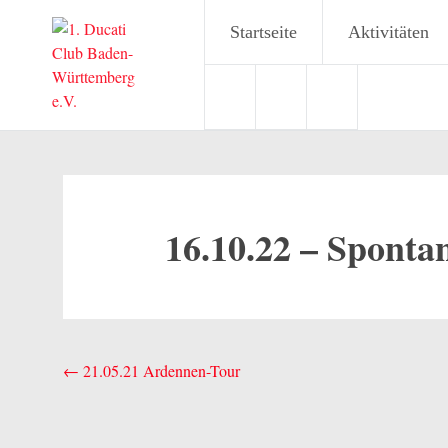
Startseite
Aktivitäten
Zum
Inhalt
springen
16.10.22 – Spont
16.
Beitragsnavigation
←
21.05.21 Ardennen-Tour