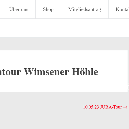
Über uns
Shop
Mitgliedsantrag
Konta
antour Wimsener Höhle
10.22 – Spontantour Wimsener H
10.05.23 JURA-Tour
→